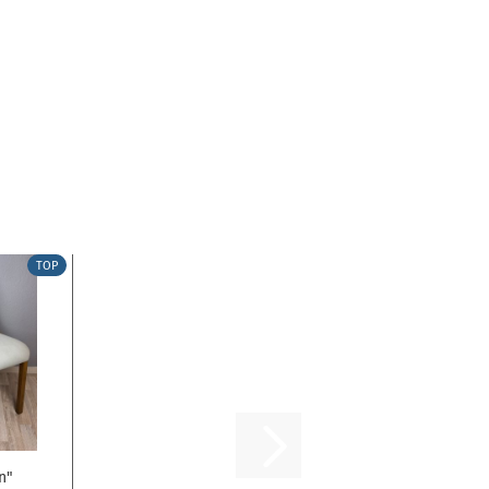
TOP
n"