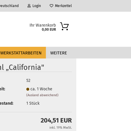
eutschland
Login
Merkzettel
Ihr Warenkorb
0,00 EUR
WERKSTATTARBEITEN
WEITERE
l „California"
52
it:
ca. 1 Woche
(Ausland abweichend)
?
estand:
1
Stück
204,51 EUR
inkl. 19% MwSt.