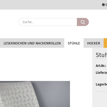
D
Lieferland
Suche...
E-Mail
LESEKNOCHEN UND NACKENROLLEN
STÜHLE
HOCKER
Passwort
ia"
Stuh
Art.Nr.:
Konto erstellen
Lieferze
Passwort vergessen
Lagerb