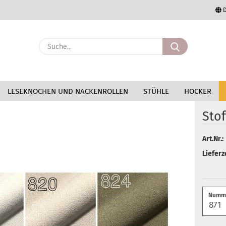
D
Lieferland
Suche...
E-Mail
LESEKNOCHEN UND NACKENROLLEN
STÜHLE
HOCKER
Passwort
Stoffmuster „Rode"
Sto
Art.Nr.:
Konto erstellen
Lieferze
Passwort vergessen
Numme