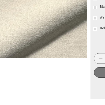
Bla
We
Hel