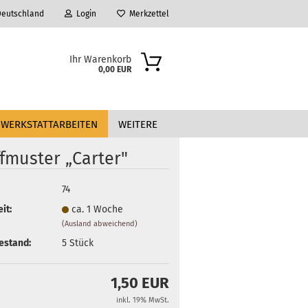
eutschland
Login
Merkzettel
Ihr Warenkorb
0,00 EUR
WERKSTATTARBEITEN
WEITERE
fmuster „Carter"
74
it:
ca. 1 Woche
(Ausland abweichend)
?
estand:
5
Stück
1,50 EUR
inkl. 19% MwSt.