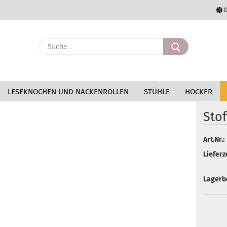
D
Lieferland
Suche...
E-Mail
LESEKNOCHEN UND NACKENROLLEN
STÜHLE
HOCKER
Passwort
Stoffmuster „Carter"
Stof
Art.Nr.:
Konto erstellen
Lieferze
Passwort vergessen
Lagerb